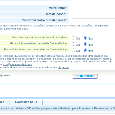
Votre email*
Mot de passe*
Confirmer votre mot de passe*
se doit contenir au moins 8 caractères comportant 3 des 4 types de caractères : majuscules,
res, caractères spéciaux
Mémoriser mes informations sur cet ordinateur
Oui
Non
Recevoir la newsletter mensuelle CarriereOnline
Oui
Non
Recevoir les offres des partenaires de CarriereOnline
Oui
Non
Règlement Européen de la Protection des Données, vous disposez d'un droit d'accès aux
e personnel, de rectification, d'effacement de celles-ci, ou de limitation du traitement relatif à
t du droit de vous opposer au traitement ainsi que du droit à la portabilité de vos données en
sse
dpo@carriereonline.com
.
lus sur la durée de conservation de vos données
cliquez ici
igatoires
Je m'inscris
res
Contactez-nous
 emploi par critères
-
Offres d'emploi par carte
-
Guide emploi
-
Formation
-
Recrutement
-
A