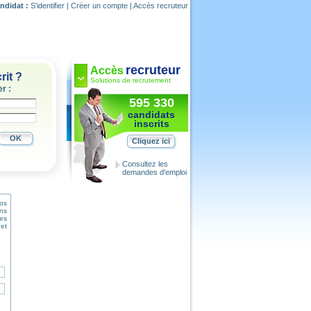
ndidat :
S'identifier
|
Créer un compte
|
Accès recruteur
recruteur
Accès
rit ?
Solutions de recrutement
r :
595 330
candidats
inscrits
OK
Cliquez ici
Consultez les
demandes d'emploi
os
ns
Ces
 et