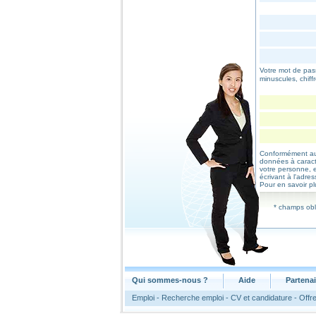
Votre mot de pas
minuscules, chiff
Conformément au 
données à caractèr
votre personne, e
écrivant à l'adre
Pour en savoir p
* champs obl
Qui sommes-nous ?
Aide
Partenai
Emploi
-
Recherche emploi
-
CV et candidature
-
Offre