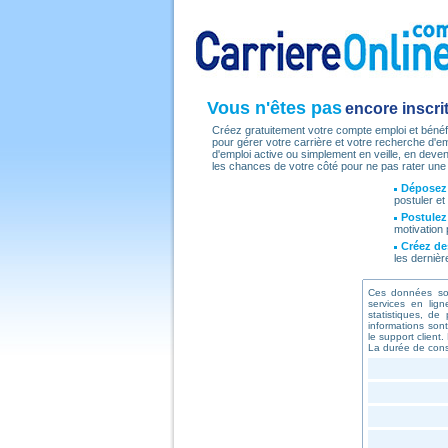
Vous n'êtes pas
encore inscri
Créez gratuitement votre compte emploi et bénéf
pour gérer votre carrière et votre recherche d'
d'emploi active ou simplement en veille, en dev
les chances de votre côté pour ne pas rater une 
Déposez 
postuler et
Postulez 
motivation 
Créez des
les dernièr
Ces données son
services en lig
statistiques, de
informations son
le support client
La durée de cons