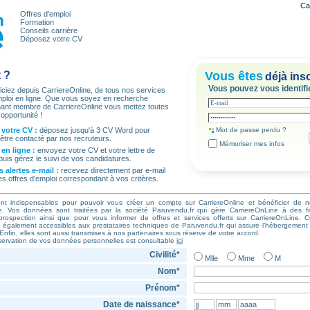
Ca
Offres d'emploi
Formation
Conseils carrière
Déposez votre CV
t ?
Vous êtes
déjà insc
Vous pouvez vous identifie
iciez depuis CarriereOnline, de tous nos services
emploi en ligne. Que vous soyez en recherche
enant membre de CarriereOnline vous mettez toutes
opportunité !
votre CV :
déposez jusqu'à 3 CV Word pour
Mot de passe perdu ?
 être contacté par nos recruteurs.
Mémoriser mes infos
en ligne :
envoyez votre CV et votre lettre de
puis gérez le suivi de vos candidatures.
 alertes e-mail :
recevez directement par e-mail
es offres d'emploi correspondant à vos critères.
t indispensables pour pouvoir vous créer un compte sur CarriereOnline et bénéficier de n
ne. Vos données sont traitées par la société Paruvendu.fr qui gère CarriereOnLine à des fi
 prospection ainsi que pour vous informer de offres et services offerts sur CarriereOnLine. 
t également accessibles aux prestataires techniques de Paruvendu.fr qui assure l’hébergement
. Enfin, elles sont aussi transmises à nos partenaires sous réserve de votre accord.
ervation de vos données personnelles est consultable
ici
Civilité*
Mlle
Mme
M
Nom*
Prénom*
Date de naissance*